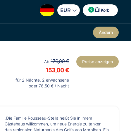
0
EUR
Korb
Ändern
170,00 €
Ab
Preise anzeigen
153,00 €
für 2 Nächte, 2 erwachsene
oder 76,50 € / Nacht
„Die Familie Rousseau-Stella heißt Sie in ihrem
Gästehaus willkommen, um neue Energie zu tanken.
des regionalen Naturparks des Golfs von Morbihan. Ein