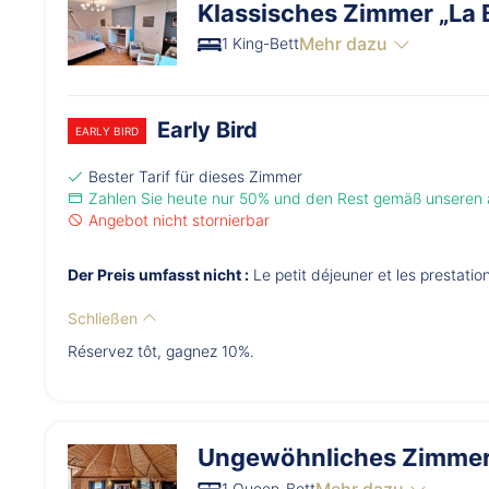
Klassisches Zimmer „La 
Mehr dazu
1 King-Bett
Early Bird
EARLY BIRD
Bester Tarif für dieses Zimmer
Zahlen Sie heute nur 50% und den Rest gemäß unseren
Angebot nicht stornierbar
Der Preis umfasst nicht :
Le petit déjeuner et les prestati
Schließen
Réservez tôt, gagnez 10%.
Ungewöhnliches Zimmer „
Mehr dazu
1 Queen-Bett