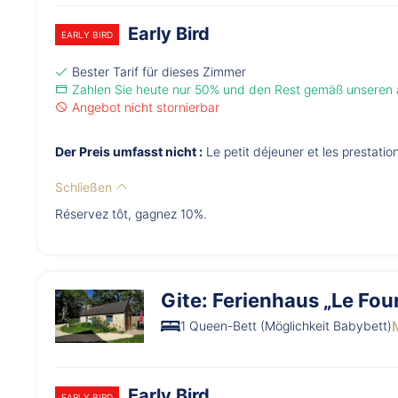
Early Bird
EARLY BIRD
Bester Tarif für dieses Zimmer
Zahlen Sie heute nur 50% und den Rest gemäß unseren
Angebot nicht stornierbar
Der Preis umfasst nicht :
Le petit déjeuner et les prestati
Schließen
Réservez tôt, gagnez 10%.
Gite: Ferienhaus „Le Four
1 Queen-Bett (Möglichkeit Babybett)
Early Bird
EARLY BIRD