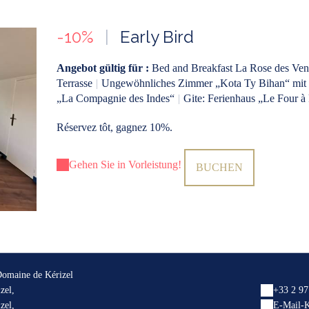
-10%
|
Early Bird
Angebot gültig für :
Bed and Breakfast La Rose des Ven
Terrasse
|
Ungewöhnliches Zimmer „Kota Ty Bihan“ mit 
„La Compagnie des Indes“
|
Gite: Ferienhaus „Le Four à
Réservez tôt, gagnez 10%.
Gehen Sie in Vorleistung!
BUCHEN
Domaine de Kérizel
zel,
+33 2 97
zel,
E-Mail-K