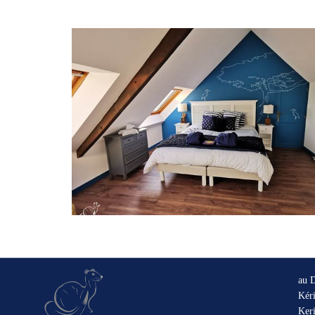
au 
Kéri
Keri