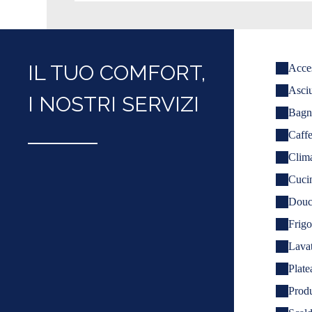
IL TUO COMFORT,
Acce
Asciu
I NOSTRI SERVIZI
Bagn
Caffe
Clima
Cucin
Douch
Frigo
Lavat
Plate
Produ