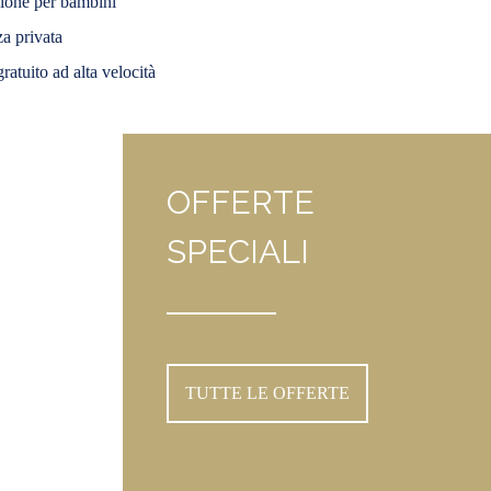
lone per bambini
za privata
ratuito ad alta velocità
OFFERTE
SPECIALI
TUTTE LE OFFERTE