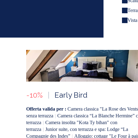
Scal
Terra
Vista
-10%
|
Early Bird
Offerta valida per :
Camera classica "La Rose des Vents
senza terrazza
|
Camera classica “La Blanche Hermine” 
terrazza
|
Camera insolita "Kota Ty bihan" con
terrazza
|
Junior suite, con terrazza e spa: Lodge “La
Compagnie des Indes”
|
Alloggio: cottage "Le Four à pai