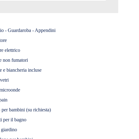
o - Guardaroba - Appendini
tore
re elettrico
 non fumatori
e e biancheria incluse
vetri
microonde
pain
 per bambini (su richiesta)
i per il bagno
 giardino