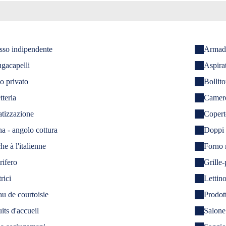
sso indipendente
Armadi
gacapelli
Aspira
o privato
Bollito
tteria
Camere
tizzazione
Copert
a - angolo cottura
Doppi 
e à l'italienne
Forno 
rifero
Grille-
rici
Lettino
au de courtoisie
Prodott
its d'accueil
Salone