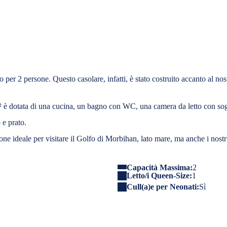
 per 2 persone. Questo casolare, infatti, è stato costruito accanto al nos
m² è dotata di una cucina, un bagno con WC, una camera da letto con sog
 e prato.
ne ideale per visitare il Golfo di Morbihan, lato mare, ma anche i nostri pi
Capacità Massima:
2
Letto/i Queen-Size:
1
Cull(a)e per Neonati:
Sì