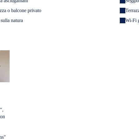
da asciugamani
Seggio
zza o balcone privato
Terraz
 sulla natura
Wi-Fi g
",
con
ns"