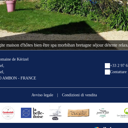
gite maison d'hôtes bien être spa morbihan bretagne séjour détente rel
omaine de Kérizel
el,
+33 2 97 6
el,
Contattare
90 AMBON - FRANCE
Avviso legale
|
Condizioni di vendita