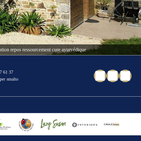
axation repos ressourcement cure ayurvédique
7 61 37
 per smalto