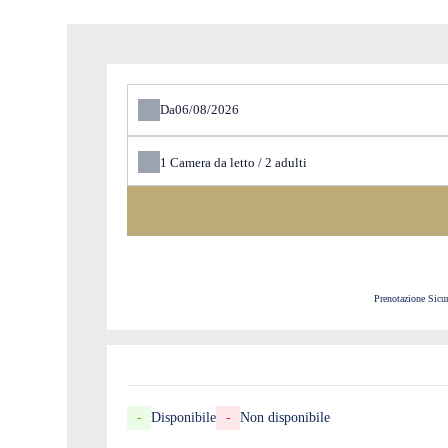
Da
1
Camera da letto /
2
adulti
Prenotazione Sicu
-
Disponibile
-
Non disponibile