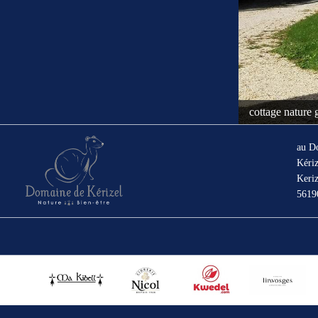
cottage nature 
au D
Kériz
Keriz
561