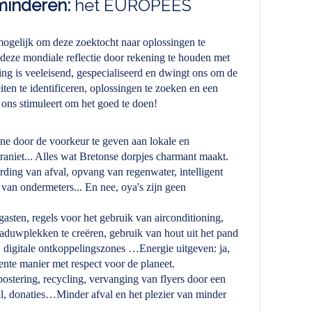
minderen:
het EUROPEES
ogelijk om deze zoektocht naar oplossingen te
 deze mondiale reflectie door rekening te houden met
ering is veeleisend, gespecialiseerd en dwingt ons om de
ten te identificeren, oplossingen te zoeken en een
ons stimuleert om het goed te doen!
e door de voorkeur te geven aan lokale en
 graniet... Alles wat Bretonse dorpjes charmant maakt.
ding van afval, opvang van regenwater, intelligent
 van ondermeters... En nee, oya's zijn geen
sten, regels voor het gebruik van airconditioning,
aduwplekken te creëren, gebruik van hout uit het pand
digitale ontkoppelingszones …Energie uitgeven: ja,
ente manier met respect voor de planeet.
stering, recycling, vervanging van flyers door een
il, donaties…Minder afval en het plezier van minder