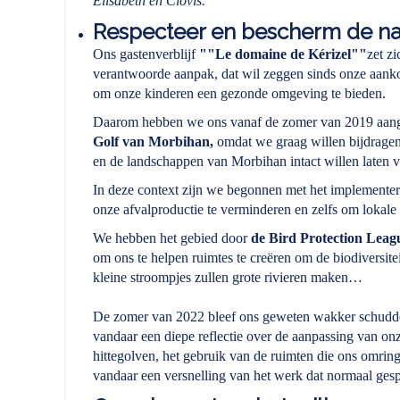
Elisabeth en Clovis.
Respecteer en bescherm de na
Ons gastenverblijf
""Le domaine de Kérizel""
zet z
verantwoorde aanpak, dat wil zeggen sinds onze aanko
om onze kinderen een gezonde omgeving te bieden.
Daarom hebben we ons vanaf de zomer van 2019 aange
Golf van Morbihan,
omdat we graag willen bijdragen
en de landschappen van Morbihan intact willen laten v
In deze context zijn we begonnen met het implementer
onze afvalproductie te verminderen en zelfs om lokale
We hebben het gebied door
de Bird Protection Leag
om ons te helpen ruimtes te creëren om de biodiversitei
kleine stroompjes zullen grote rivieren maken…
De zomer van 2022 bleef ons geweten wakker schudden 
vandaar een diepe reflectie over de aanpassing van onz
hittegolven, het gebruik van de ruimten die ons omrin
vandaar een versnelling van het werk dat normaal ges