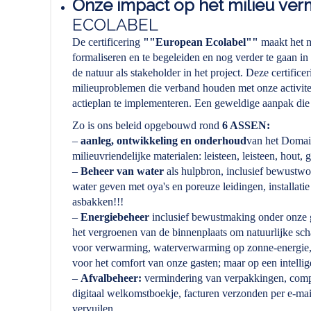
Onze impact op het milieu ver
ECOLABEL
De certificering
""European Ecolabel""
maakt het m
formaliseren en te begeleiden en nog verder te gaan in
de natuur als stakeholder in het project. Deze certific
milieuproblemen die verband houden met onze activitei
actieplan te implementeren. Een geweldige aanpak die 
Zo is ons beleid opgebouwd rond
6 ASSEN:
–
aanleg, ontwikkeling en onderhoud
van het Domain
milieuvriendelijke materialen: leisteen, leisteen, hout,
–
Beheer van water
als hulpbron, inclusief bewustwor
water geven met oya's en poreuze leidingen, installatie
asbakken!!!
–
Energiebeheer
inclusief bewustmaking onder onze ga
het vergroenen van de binnenplaats om natuurlijke sch
voor verwarming, waterverwarming op zonne-energie, 
voor het comfort van onze gasten; maar op een intellig
–
Afvalbeheer:
vermindering van verpakkingen, compo
digitaal welkomstboekje, facturen verzonden per e-ma
vervuilen.