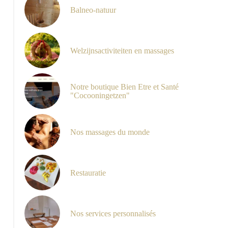
Balneo-natuur
jardin maison d'hôtes morbihan bretagne séjour bien être cure ayurvéd
Welzijnsactiviteiten en massages
Notre boutique Bien Etre et Santé
"Cocooningetzen"
Nos massages du monde
Restauratie
Nos services personnalisés