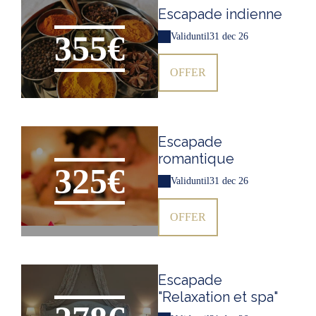
Escapade indienne
355€
Valid
until
31 dec 26
OFFER
Escapade
romantique
325€
Valid
until
31 dec 26
OFFER
Escapade
"Relaxation et spa"