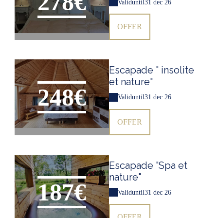
278€
Valid
until
31 dec 26
OFFER
Escapade " insolite
et nature"
248€
Valid
until
31 dec 26
OFFER
Escapade "Spa et
nature"
187€
Valid
until
31 dec 26
OFFER