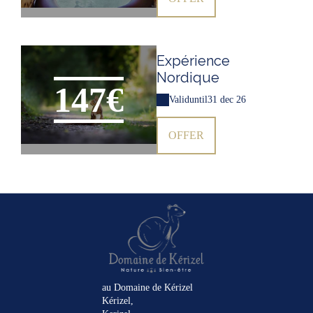
Expérience
Nordique
147€
Valid
until
31 dec 26
OFFER
au Domaine de Kérizel
Kérizel,