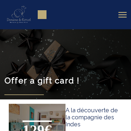
Offer a gift card !
A la découverte de
la compagnie des
Indes
129€