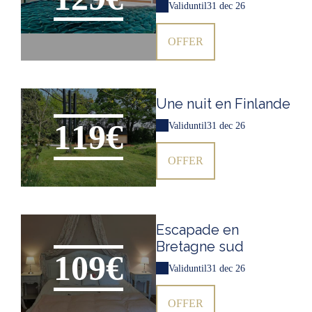
Valid
until
31 dec 26
OFFER
Une nuit en Finlande
119€
Valid
until
31 dec 26
OFFER
Escapade en
Bretagne sud
109€
Valid
until
31 dec 26
OFFER