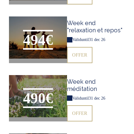
Week end
"relaxation et repos"
494€
Valid
until
31 dec 26
OFFER
Week end
méditation
490€
Valid
until
31 dec 26
OFFER